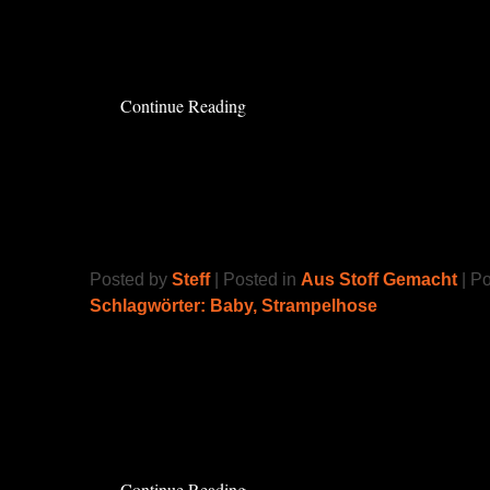
Ein sehr schöner Schnitt, der auch mit Stoffwi
aussieht.
Read the rest of this entry »
Continue Reading
Strampelhose
Posted by
Steff
| Posted in
Aus Stoff Gemacht
| P
Schlagwörter:
Baby
,
Strampelhose
… eigentlich wollte ich kein Geld mehr für S
ich mich da schon so oft ärgern durfte. Aber z
momentan einfach die Zeit.
Read the rest of this entry »
Continue Reading