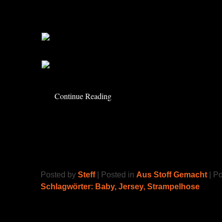
Hab es endlich mal wieder an die Maschine ge
Papa Jeans wurde eine neue Schnecken Büx
Continue Reading
Strampelhose
Posted by
Steff
| Posted in
Aus Stoff Gemacht
| P
Schlagwörter:
Baby
,
Jersey
,
Strampelhose
.. nach Klimperklein.