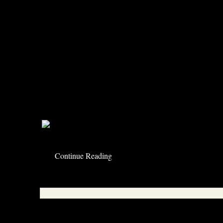
„Ich werde Feuerwehrmann!!!“
Das hören wir hier häufiger. Und da einer sei
Feuerwehr Kostüm für Karneval hat, war mein 
So im nachhinein wäre der Schriftzug auf Sc
rübergekommen, aber der Schlupp ist schwer b
ständig seinen Anzug aus, legt die Sachen pa
Alarm zum nächsten Einsatz. Dann schnell re
geht’s!
Continue Reading