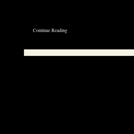
Fluoreszierende Bügelperlen sind echt eine n
Read the rest of this entry »
Continue Reading