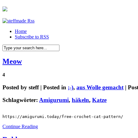
Home
Subscribe to RSS
Meow
4
Posted by
steff
| Posted in
;-)
,
aus Wolle gemacht
| Pos
Schlagwörter:
Amigurumi
,
häkeln
,
Katze
https://amigurumi.today/free-crochet-cat-pattern/
Continue Reading