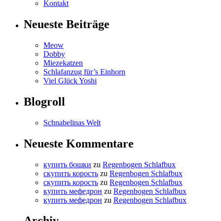
Kontakt
Neueste Beiträge
Meow
Dobby
Miezekatzen
Schlafanzug für’s Einhorn
Viel Glück Yoshi
Blogroll
Schnabelinas Welt
Neueste Kommentare
купить бошки
zu
Regenbogen Schlafbux
скупить корость
zu
Regenbogen Schlafbux
скупить корость
zu
Regenbogen Schlafbux
купить мефедрон
zu
Regenbogen Schlafbux
купить мефедрон
zu
Regenbogen Schlafbux
Archiv