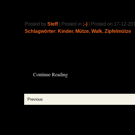
Wichtelmütze mit Blume
Posted by
Steff
| Posted in
;-)
| Posted on 17-12-20
Schlagwörter:
Kinder
,
Mütze
,
Walk
,
Zipfelmütze
In der Zwischenzeit sind aus Zeitmangel nur 
entstanden. Eine möchte ich heute mal zeige
entry »
Continue Reading
Previous