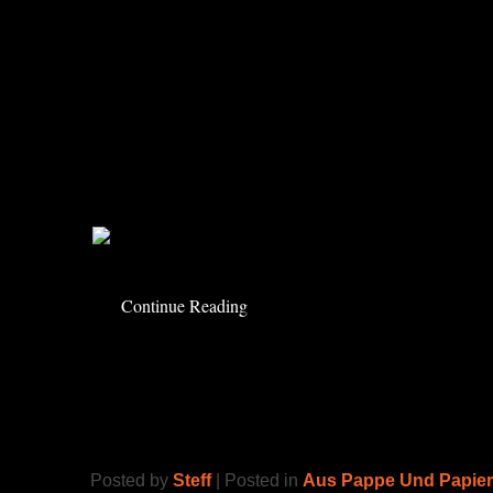
Das hören wir hier häufiger. Und da einer sei
Feuerwehr Kostüm für Karneval hat, war mein 
So im nachhinein wäre der Schriftzug auf Sc
rübergekommen, aber der Schlupp ist schwer b
ständig seinen Anzug aus, legt die Sachen pa
Alarm zum nächsten Einsatz. Dann schnell re
geht’s!
Continue Reading
Viva Grisu Piñata
Posted by
Steff
| Posted in
Aus Pappe Und Papie