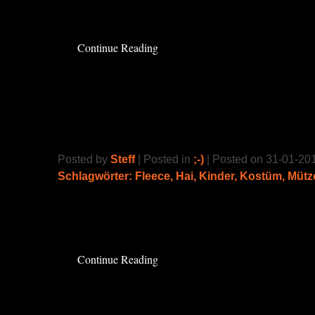
zu Karneval hab ich es endlich geschafft.
Rea
Continue Reading
HaiHut
Posted by
Steff
| Posted in
;-)
| Posted on 31-01-20
Schlagwörter:
Fleece
,
Hai
,
Kinder
,
Kostüm
,
Mütz
Ich hab für meinen Großen eine Haifisch ge
Read the rest of this entry »
Continue Reading