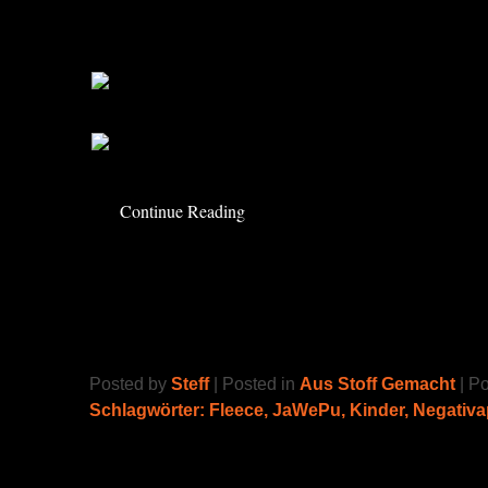
Hab es endlich mal wieder an die Maschine ge
Papa Jeans wurde eine neue Schnecken Büx
Continue Reading
Feuerwehranzug
Posted by
Steff
| Posted in
Aus Stoff Gemacht
| P
Schlagwörter:
Fleece
,
JaWePu
,
Kinder
,
Negativa
„Ich werde Feuerwehrmann!!!“