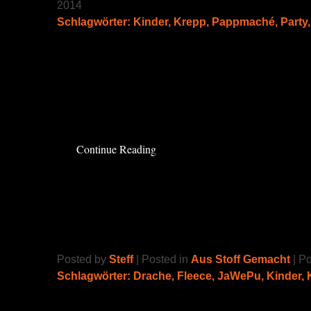
2014
Schlagwörter:
Kinder
,
Krepp
,
Pappmaché
,
Party
Mein kleiner Großer wird bald 4 Jahre alt.
Für seine Party hat er sich eine Piñata gewün
auch. 😀
Read the rest of this entry »
Continue Reading
Drachen Outfit
Posted by
Steff
| Posted in
Aus Stoff Gemacht
| P
Schlagwörter:
Drache
,
Fleece
,
JaWePu
,
Kinder
,
Der Sohn hat sich schon lange einen Drache