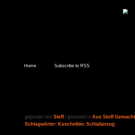
Home
Subscribe to RSS
Schlafanzug für’s Einhorn
gepostet von
Steff
| gepostet in
Aus Stoff Gemach
Schlagwörter:
Kuscheltier
,
Schlafanzug