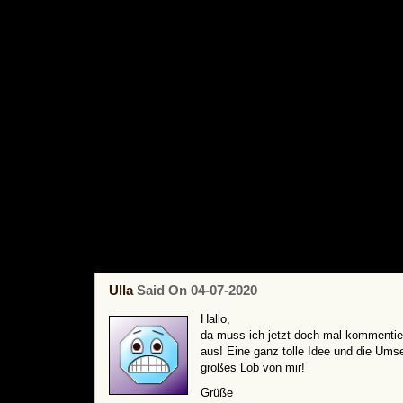
Elliot hat sich für Pinky einen pinken Schlaf
Projekt ist ganz gut geworden in Anbetracht d
über drei Jahren nix mehr genäht habe. Das 
direkt vom Kuscheltier abgenommen, was ers
funktionierte.
Kommentare (2)
Ulla
Said On 04-07-2020
Hallo,
da muss ich jetzt doch mal kommentier
aus! Eine ganz tolle Idee und die Umset
großes Lob von mir!
Grüße