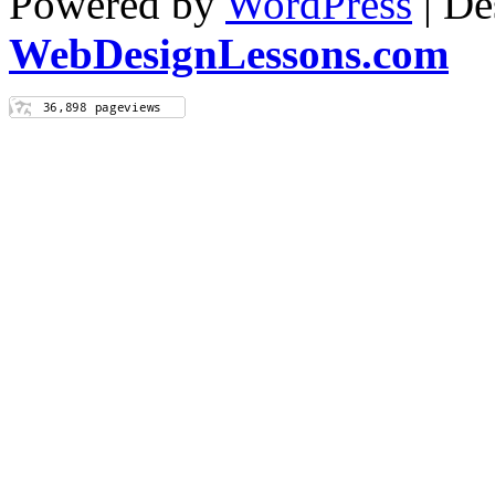
Powered by
WordPress
| De
WebDesignLessons.com