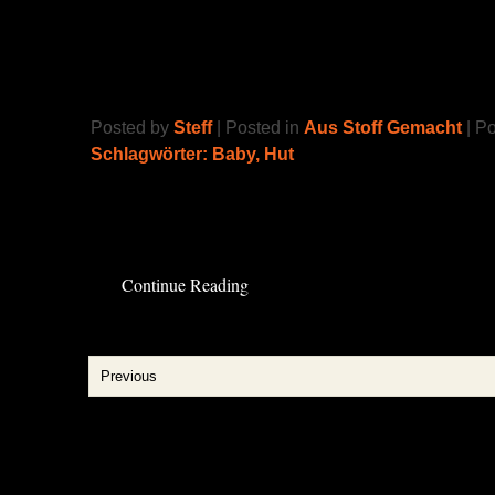
Django ist nicht niedlich!
Posted by
Steff
| Posted in
Aus Stoff Gemacht
| P
Schlagwörter:
Baby
,
Hut
… doch, ist er wohl!
Read the rest of this entry »
Continue Reading
Previous