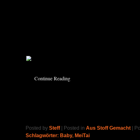
Feuerwehr Kostüm für Karneval hat, war mein 
So im nachhinein wäre der Schriftzug auf Sc
rübergekommen, aber der Schlupp ist schwer b
ständig seinen Anzug aus, legt die Sachen pa
Alarm zum nächsten Einsatz. Dann schnell re
geht’s!
Continue Reading
Wrap Conversion
Posted by
Steff
| Posted in
Aus Stoff Gemacht
| P
Schlagwörter:
Baby
,
MeiTai