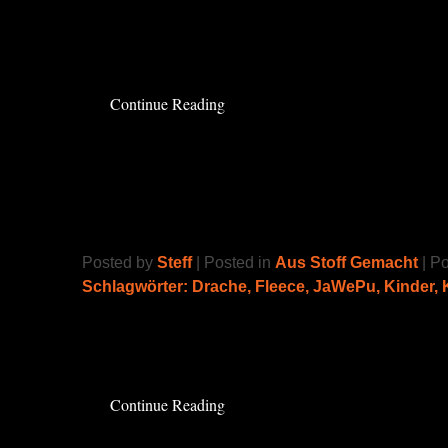
Endlich hab ich es geschafft, die Wrap Conve
Read the rest of this entry »
Continue Reading
Drachen Outfit
Posted by
Steff
| Posted in
Aus Stoff Gemacht
| P
Schlagwörter:
Drache
,
Fleece
,
JaWePu
,
Kinder
,
Der Sohn hat sich schon lange einen Drache
zu Karneval hab ich es endlich geschafft.
Rea
Continue Reading