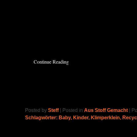
Elliot hat sich für Pinky einen pinken Schlaf
Projekt ist ganz gut geworden in Anbetracht d
über drei Jahren nix mehr genäht habe. Das 
direkt vom Kuscheltier abgenommen, was ers
funktionierte.
Continue Reading
punk baby
Posted by
Steff
| Posted in
Aus Stoff Gemacht
| P
Schlagwörter:
Baby
,
Kinder
,
Klimperklein
,
Recyc
Hab es endlich mal wieder an die Maschine ge