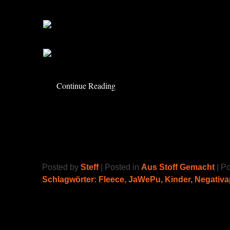
Papa Jeans wurde eine neue Schnecken Büx
Continue Reading
Feuerwehranzug
Posted by
Steff
| Posted in
Aus Stoff Gemacht
| P
Schlagwörter:
Fleece
,
JaWePu
,
Kinder
,
Negativa
„Ich werde Feuerwehrmann!!!“
Das hören wir hier häufiger. Und da einer sei