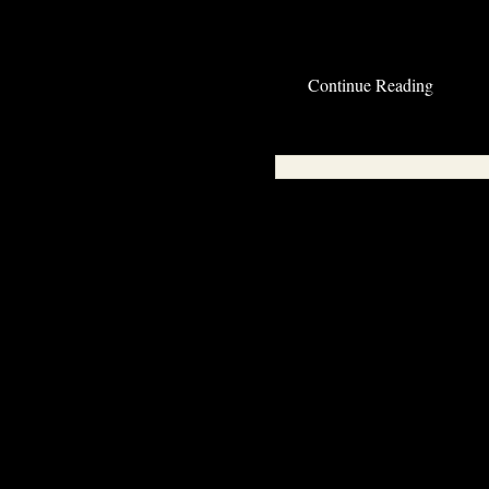
Nähen ist echt eine Qual momentan.
Read the rest of this entry »
Continue Reading