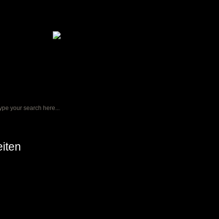
iten
chnittmuster zum Download
as ist steffmade.de ?
ontakt