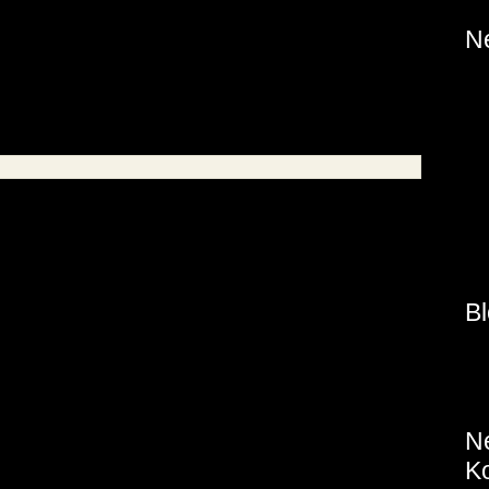
 Danach tut mir alles weh.
N
M
D
M
S
V
Bl
S
N
K