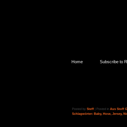
Home
Subscribe to 
Babyhosen
Posted by
Steff
| Posted in
Aus Stoff 
Schlagwörter:
Baby
,
Hose
,
Jersey
,
Ni
Endlich hab ich mal wieder was ge