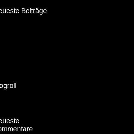
eueste Beiträge
eow
obby
iezekatzen
chlafanzug für’s Einhorn
iel Glück Yoshi
ogroll
chnabelinas Welt
eueste
ommentare