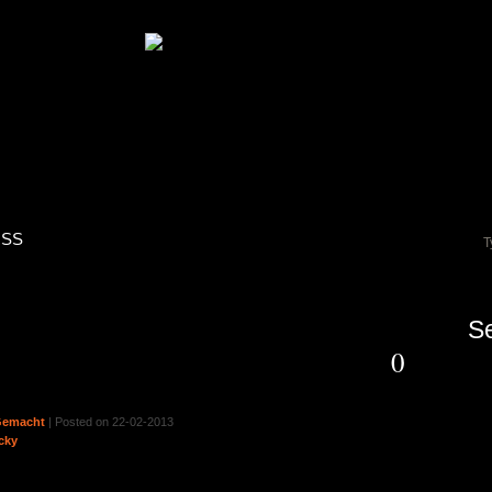
RSS
Se
0
S
Gemacht
| Posted on 22-02-2013
W
cky
K
schafft…